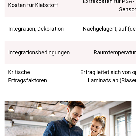
Extrakosten für PSA- 
Kosten für Klebstoff
Sensor
Integration, Dekoration
Nachgelagert, auf (dek
Integrationsbedingungen
Raumtemperatur,
Kritische
Ertrag leitet sich von 
Ertragsfaktoren
Laminats ab (Blasen,