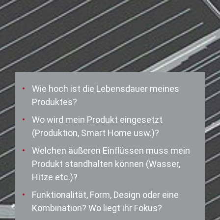
Wie hoch ist die Lebensdauer meines
Produktes?
Wo wird mein Produkt eingesetzt
(Produktion, Smart Home usw.)?
Welchen äußeren Einflüssen muss mein
Produkt standhalten können (Wasser,
Hitze etc.)?
Funktionalität, Form, Design oder eine
Kombination? Wo liegt ihr Fokus?